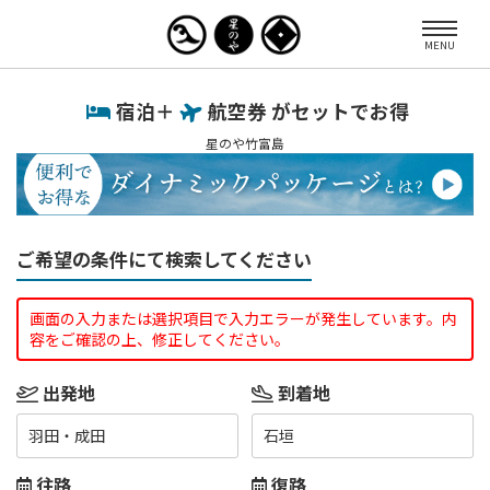
MENU
宿泊＋
航空券 がセットでお得
星のや竹富島
ご希望の条件にて検索してください
画面の入力または選択項目で入力エラーが発生しています。内
容をご確認の上、修正してください。
出発地
到着地
羽田・成田
石垣
往路
復路