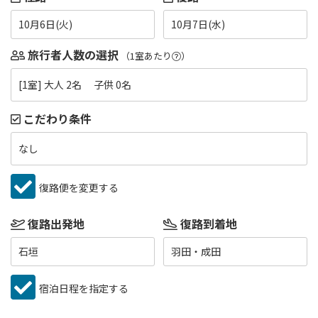
10月6日(火)
10月7日(水)
旅行者人数の選択
（1室あたり
）
[1室] 大人 2名 子供 0名
こだわり条件
なし
復路便を変更する
復路出発地
復路到着地
石垣
羽田・成田
宿泊日程を指定する