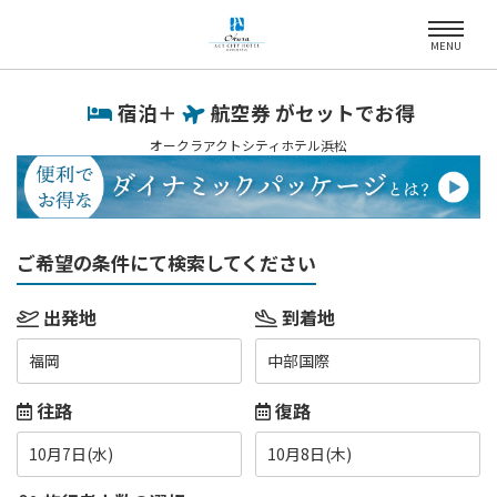
MENU
宿泊＋
航空券 がセットでお得
オークラアクトシティホテル浜松
ご希望の条件にて検索してください
出発地
到着地
福岡
中部国際
往路
復路
10月7日(水)
10月8日(木)