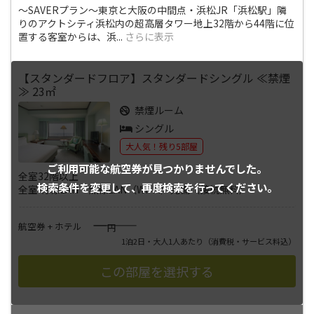
～SAVERプラン～東京と大阪の中間点・浜松JR「浜松駅」隣
りのアクトシティ浜松内の超高層タワー地上32階から44階に位
置する客室からは、浜
...
さらに表示
【スタンダードフロア】スタンダードシングル ≪禁煙
≫ 23㎡
禁煙ルーム
シングル
大人気！残り5部屋
ご利用可能な航空券が
見つかりませんでした。
全室32階以上
検索条件を変更して、
再度検索を行ってください。
全室 有線LAN・無線LAN（Wi-Fi）完備（接続無料）
――――
航空券 + ホテル
円
1泊2日・大人1人あたり
（消費税・サービス料込）