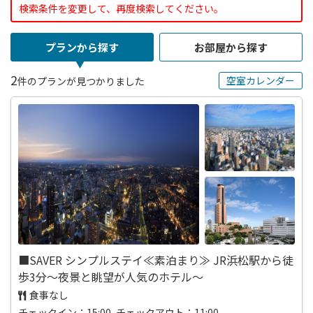
検索条件を変更して、再度検索してください。
プランから探す
お部屋から探す
2
空室カレンダー
件のプランが見つかりました
■SAVER シンプルステイ≪素泊まり≫ JR浜松駅から徒
歩3分～夜景と眺望が人気のホテル～
食事なし
チェックイン：15:00 チェックアウト：11:00