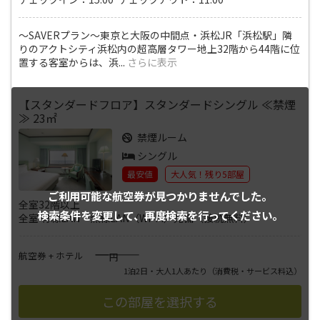
～SAVERプラン～東京と大阪の中間点・浜松JR「浜松駅」隣
りのアクトシティ浜松内の超高層タワー地上32階から44階に位
置する客室からは、浜
...
さらに表示
【スタンダードフロア】スタンダードシングル ≪禁煙
≫ 23㎡
禁煙ルーム
シングル
最安値
大人気！残り5部屋
ご利用可能な航空券が
見つかりませんでした。
全室32階以上
検索条件を変更して、
再度検索を行ってください。
全室 有線LAN・無線LAN（Wi-Fi）完備（接続無料）
――――
航空券 + ホテル
円
1泊2日・大人1人あたり
（消費税・サービス料込）