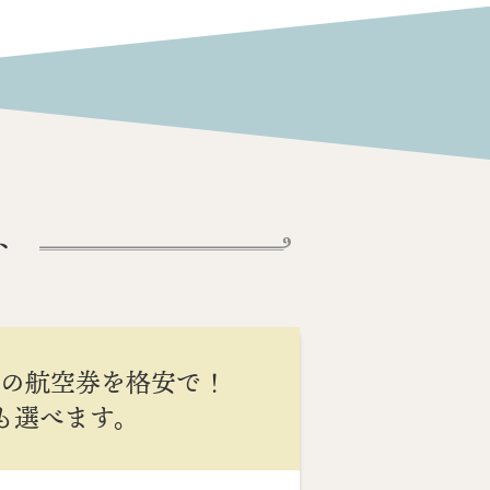
ト
間の航空券を格安で！
Cも選べます。