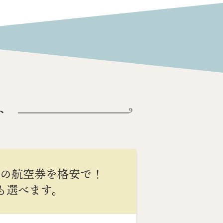
ト
間の航空券を格安で！
Cも選べます。