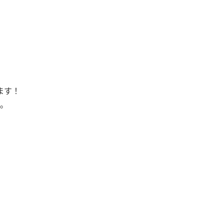
ます！
。