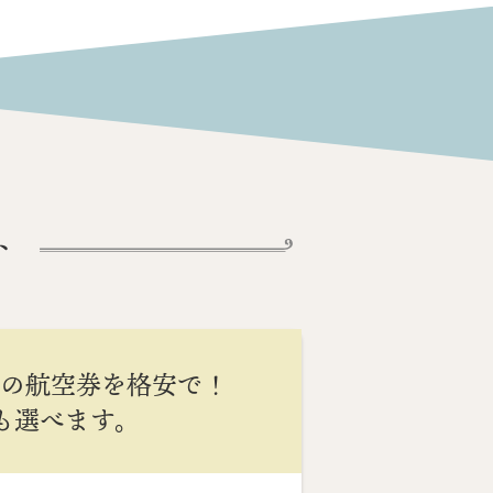
ト
間の航空券を格安で！
Cも選べます。