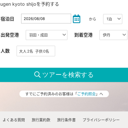
yugen kyoto shijoを予約する
宿泊日
から
出発空港
到着空港
人数
すでにご予約済みのお客様は「
ご予約照会
」へ
よくある質問
旅行業約款
旅行条件書
プライバシーポリシー