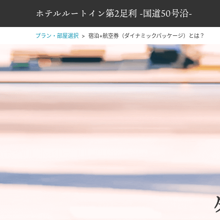
ホテルルートイン第2足利 -国道50号沿-
プラン・部屋選択
宿泊+航空券（ダイナミックパッケージ）とは？