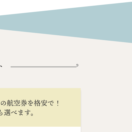
ト
間の航空券を格安で！
Cも選べます。