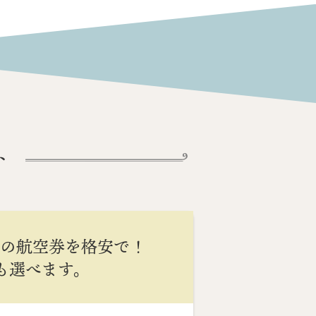
ト
間の航空券を格安で！
Cも選べます。