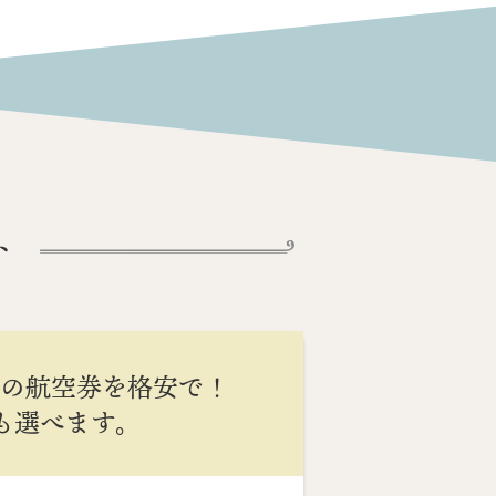
ト
間の航空券を格安で！
Cも選べます。