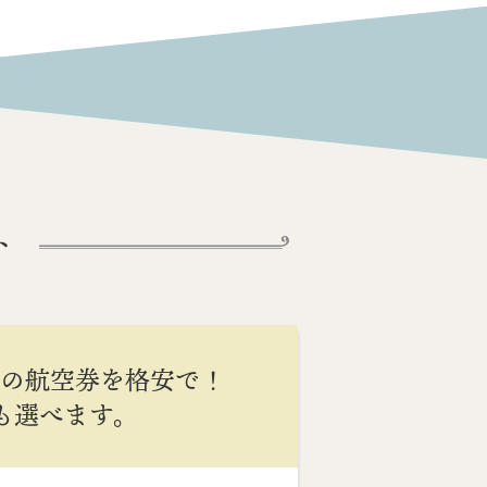
ト
間の航空券を格安で！
Cも選べます。