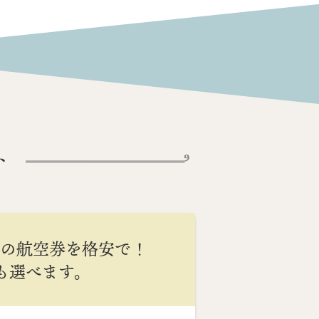
ト
間の航空券を格安で！
Cも選べます。