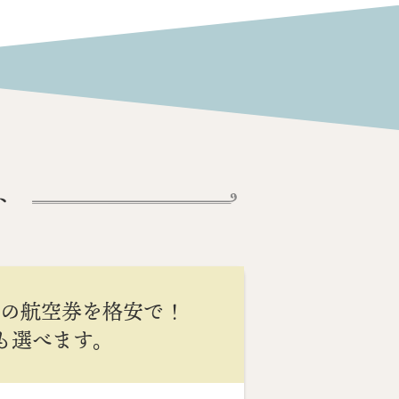
ト
間の航空券を格安で！
Cも選べます。