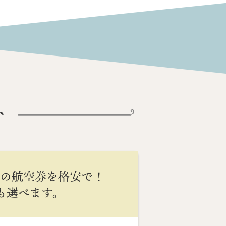
ト
間の航空券を格安で！
Cも選べます。