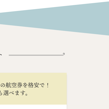
ト
間の航空券を格安で！
Cも選べます。