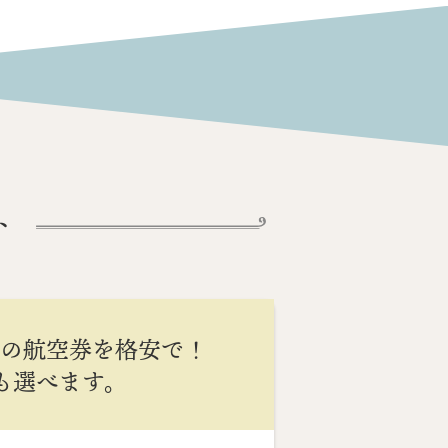
ト
間の航空券を格安で！
Cも選べます。