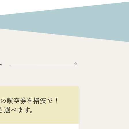
ト
間の航空券を格安で！
Cも選べます。