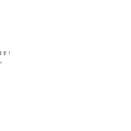
ます！
。