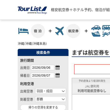
格安航空券＋ホテル予約、宿泊が組
沖縄/沖縄(沖縄本島)
まずは航空券を
検索条件
旅行期間
出発日
帰着日
予約直後より取消料発生
利用空港
JAL便利用
利用可能航空券なし
出発空港
到着空港
帰りの空港を変更する