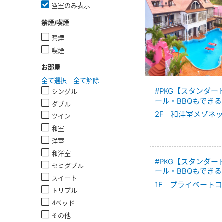
空室のみ表示
禁煙/喫煙
禁煙
喫煙
お部屋
全て選択
｜
全て解除
#PKG【スタンダ
シングル
ール・BBQもできる
ダブル
2F 和洋室メゾネ
ツイン
和室
洋室
和洋室
#PKG【スタンダ
セミダブル
ール・BBQもできる
スイート
1F プライベート
トリプル
4ベッド
その他