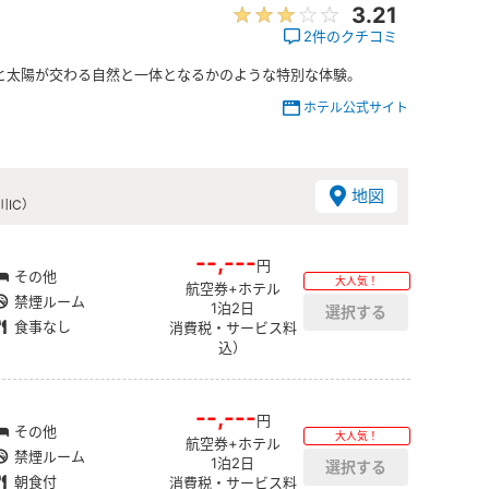
3.21
2件のクチコミ
と太陽が交わる自然と一体となるかのような特別な体験。
ホテル公式サイト
地図
IC）
--,---
円
その他
大人気！
航空券+ホテル
禁煙ルーム
1泊2日
食事なし
消費税・サービス料
込）
--,---
円
その他
大人気！
航空券+ホテル
禁煙ルーム
1泊2日
朝食付
消費税・サービス料