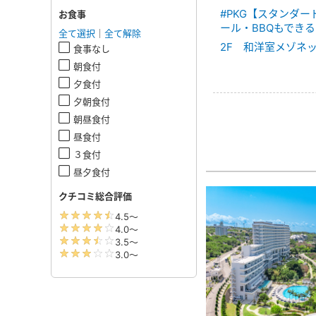
#PKG【スタンダ
お食事
ール・BBQもできる
全て選択
｜
全て解除
2F 和洋室メゾネ
食事なし
朝食付
夕食付
夕朝食付
朝昼食付
昼食付
３食付
昼夕食付
クチコミ総合評価