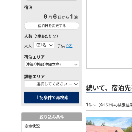
宿泊
9
6
1
月
日から
泊
宿泊日を変更する
人数
（1室あたり
）
大人
子供
0名
宿泊エリア
詳細エリア
続いて、宿泊先
1
件～（全153件の検索結
絞り込み条件
空室状況