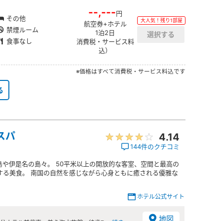
--,---
円
その他
大人気！残り1部屋
航空券+ホテル
禁煙ルーム
1泊2日
食事なし
消費税・サービス料
込）
※価格はすべて消費税・サービス料込です
る
スパ
4.14
144件のクチコミ
や伊是名の島々。 50平米以上の開放的な客室、空間と最高の
する美食。 南国の自然を感じながら心身ともに癒される優雅な
ホテル公式サイト
地図