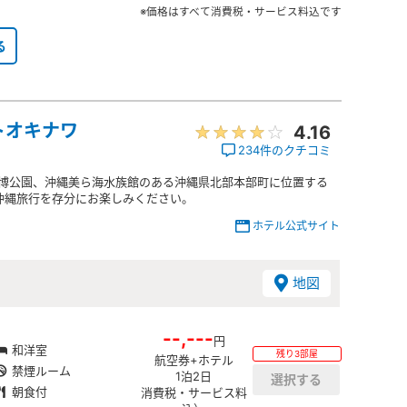
※価格はすべて消費税・サービス料込です
る
トオキナワ
4.16
234件のクチコミ
洋博公園、沖縄美ら海水族館のある沖縄県北部本部町に位置する
沖縄旅行を存分にお楽しみください。
ホテル公式サイト
地図
--,---
円
和洋室
残り3部屋
航空券+ホテル
禁煙ルーム
1泊2日
朝食付
消費税・サービス料