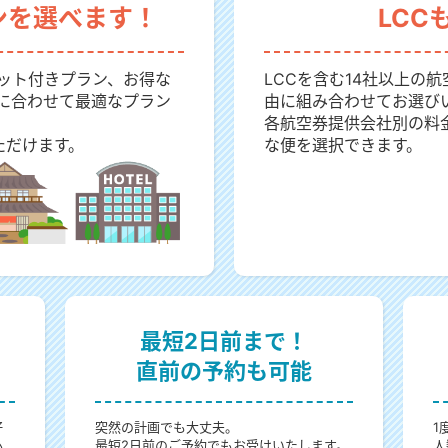
ンを選べます！
LCC
ット付きプラン、お得な
LCCを含む14社以上の
に合わせて最適なプラン
由に組み合わせてお選び
各航空券提供会社別の料
ただけます。
な便を選択できます。
最短2日前まで！
直前の予約も可能
好
突然の計画でも大丈夫。
1
心
最短2日前のご予約でもお受けいたします。
人