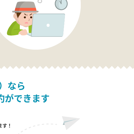
）なら
約ができます
ます！
。