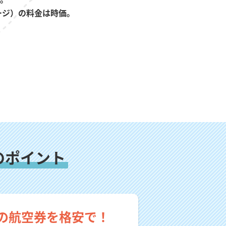
ージ）の料金は時価。
のポイント
の航空券を格安で！